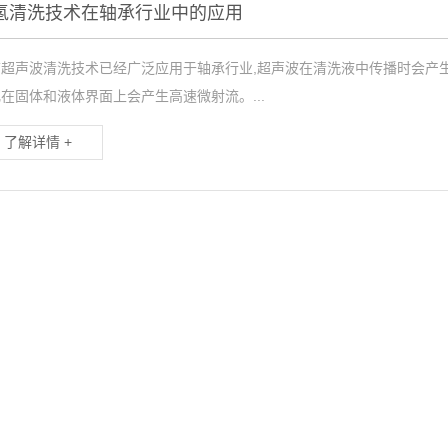
氢清洗技术在轴承行业中的应用
前超声波清洗技术已经广泛应用于轴承行业,超声波在清洗液中传播时会产生
在固体和液体界面上会产生高速微射流。...
了解详情 +