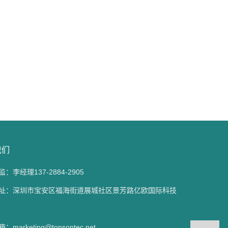
我们
：李经理137-2884-2905
址：深圳市宝安区福海街道展城社区景芳路亿欧国际科技
marketing@tonsontec.net