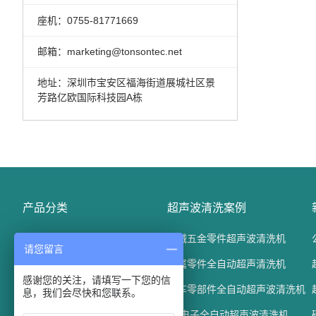
座机：0755-81771669
邮箱：marketing@tonsontec.net
地址：深圳市宝安区福海街道展城社区景
芳路亿欧国际科技园A栋
产品分类
超声波清洗案例
精密电子五金清洗机
机械五金零件超声波清洗机
请您留言
光学玻璃清洗机
金属零件全自动超声清洗机
感谢您的关注，请填写一下您的信
汽车配件清洗机
汽车零部件全自动超声波清洗机
息，我们会尽快和您联系。
通过式超声波清洗机
3C电子全自动超声波清洗机