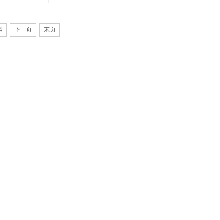
4
下一页
末页