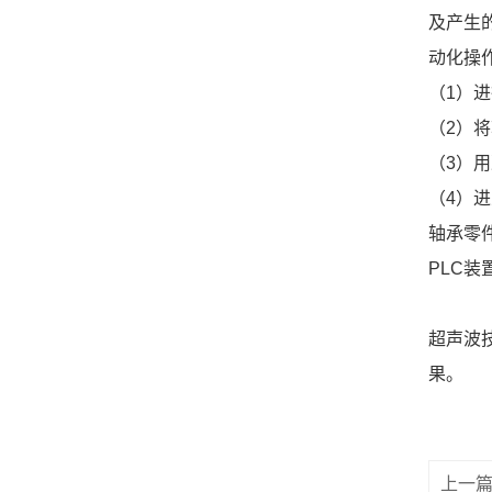
及产生
动化操
（1）
（2）
（3）
（4）
轴承零
PLC
超声波
果。
上一