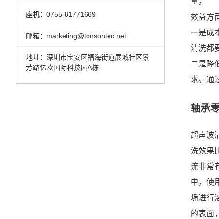
量。
座机：0755-81771669
效益方
一是成
邮箱：marketing@tonsontec.net
清洗都
地址：深圳市宝安区福海街道展城社区景
二是降
芳路亿欧国际科技园A栋
求。通
轴承
超声波
洗效果
流非常
中。使
垢进行
的表面