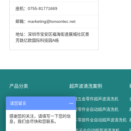
座机：0755-81771669
邮箱：marketing@tonsontec.net
地址：深圳市宝安区福海街道展城社区景
芳路亿欧国际科技园A栋
产品分类
超声波清洗案例
精密电子五金清洗机
机械五金零件超声波清洗机
请您留言
光学玻璃清洗机
金属零件全自动超声清洗机
感谢您的关注，请填写一下您的信
汽车配件清洗机
汽车零部件全自动超声波清洗机
息，我们会尽快和您联系。
通过式超声波清洗机
3C电子全自动超声波清洗机