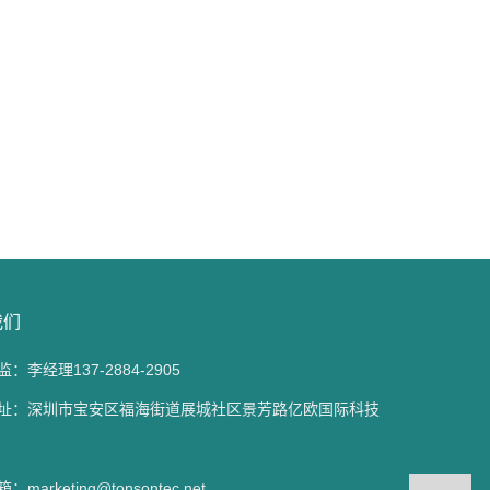
我们
：李经理137-2884-2905
址：深圳市宝安区福海街道展城社区景芳路亿欧国际科技
marketing@tonsontec.net