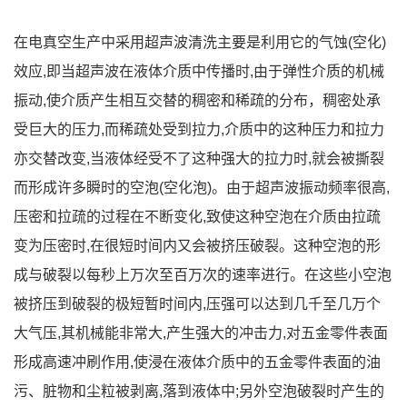
在电真空生产中采用超声波清洗主要是利用它的气蚀(空化)
效应,即当超声波在液体介质中传播时,由于弹性介质的机械
振动,使介质产生相互交替的稠密和稀疏的分布，稠密处承
受巨大的压力,而稀疏处受到拉力,介质中的这种压力和拉力
亦交替改变,当液体经受不了这种强大的拉力时,就会被撕裂
而形成许多瞬时的空泡(空化泡)。由于超声波振动频率很高,
压密和拉疏的过程在不断变化,致使这种空泡在介质由拉疏
变为压密时,在很短时间内又会被挤压破裂。这种空泡的形
成与破裂以每秒上万次至百万次的速率进行。在这些小空泡
被挤压到破裂的极短暂时间内,压强可以达到几千至几万个
大气压,其机械能非常大,产生强大的冲击力,对五金零件表面
形成高速冲刷作用,使浸在液体介质中的五金零件表面的油
污、脏物和尘粒被剥离,落到液体中;另外空泡破裂时产生的